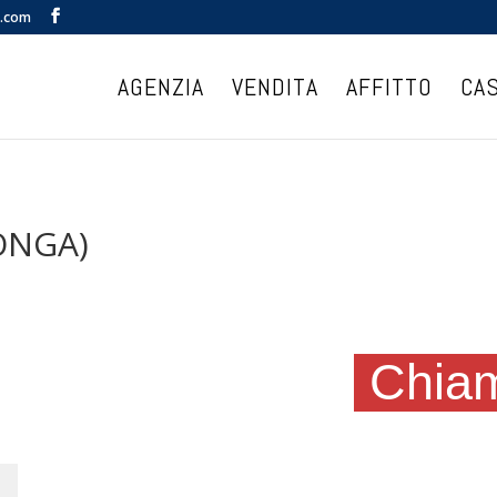
l.com
AGENZIA
VENDITA
AFFITTO
CA
ONGA)
Chiam